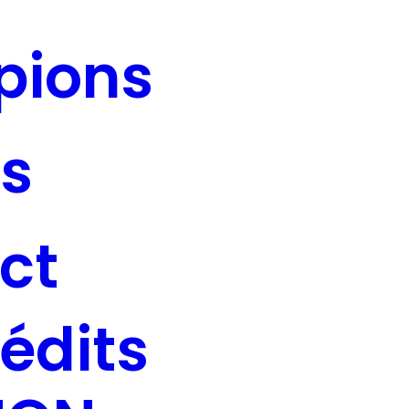
pions
s
ct
édits