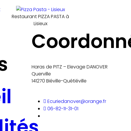
Restaurant PIZZA PASTA à
Lisieux
Coordonn
s
Haras de PITZ – Elevage DANOVER
Querville
141270 Biéville-Quétiéville
il
Ecuriedanover@orange.fr
06-82-11-31-01
ités