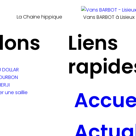
La Chaine hippique
Vans BARBOT à Lisieux
lons
Liens
rapide
U DOLLAR
BOURBON
IERJI
Accue
r une saillie
Actual