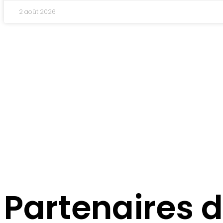
2 août 2026
Haras de PITZ
Une structure dédiée au trotteur
Cliquer ici pour nous contacter
Partenaires d