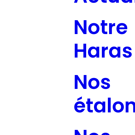
Notre
Haras
Nos
étalo