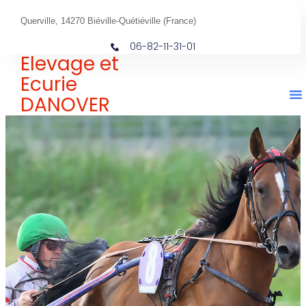
Querville, 14270 Biéville-Quétiéville (France)
06-82-11-31-01
Elevage et
Ecurie
DANOVER