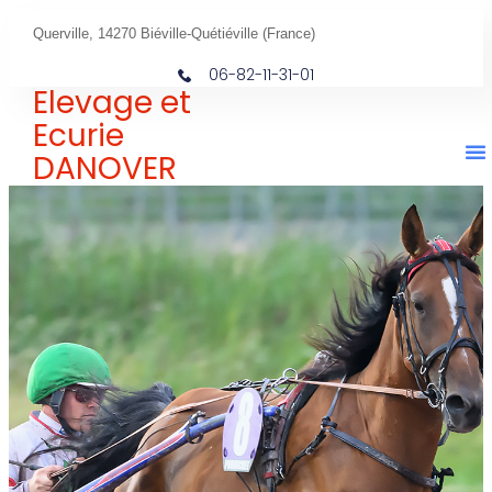
Querville, 14270 Biéville-Quétiéville (France)
06-82-11-31-01
Elevage et
Ecurie
DANOVER