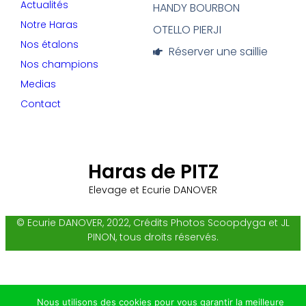
Actualités
HANDY BOURBON
Notre Haras
OTELLO PIERJI
Nos étalons
Réserver une saillie
Nos champions
Medias
Contact
Haras de PITZ
Elevage et Ecurie DANOVER
© Ecurie DANOVER, 2022, Crédits Photos Scoopdyga et JL
PINON, tous droits réservés.
Nous utilisons des cookies pour vous garantir la meilleure