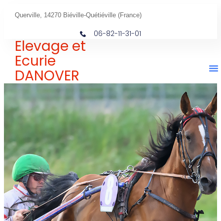
Querville, 14270 Biéville-Quétiéville (France)
06-82-11-31-01
Elevage et
Ecurie
DANOVER