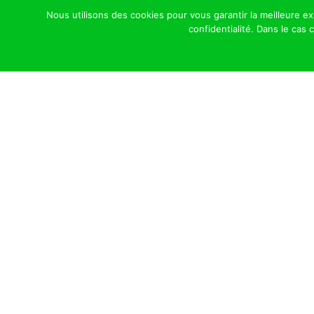
Nous utilisons des cookies pour vous garantir la meilleure e
confidentialité. Dans le cas
Haras de 
Une struct
Cliquer Ici Pour Nous Contacter