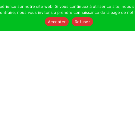
xpérience sur notre site web. Si vous continuez à utiliser ce site, nou
 contraire, nous vous invitons à prendre connaissance de la page de not
Accepter
Refuser
PITZ
ure dédiée au