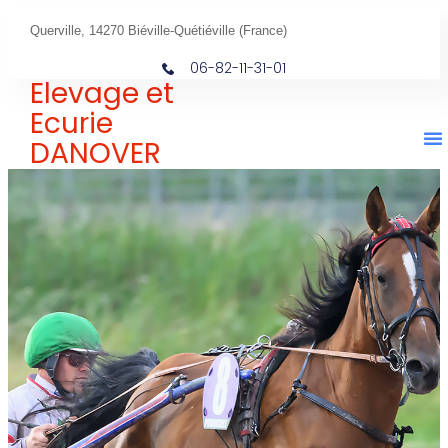
Querville, 14270 Biéville-Quétiéville (France)
06-82-11-31-01
Elevage et
Ecurie
DANOVER