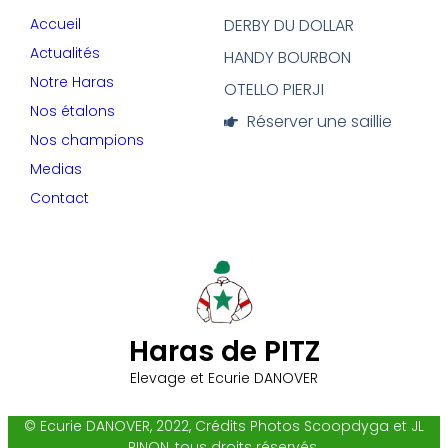
Accueil
DERBY DU DOLLAR
Actualités
HANDY BOURBON
Notre Haras
OTELLO PIERJI
Nos étalons
Réserver une saillie
Nos champions
Medias
Contact
Haras de PITZ
Elevage et Ecurie DANOVER
© Ecurie DANOVER, 2022, Crédits Photos Scoopdyga et JL
PINON, tous droits réservés.