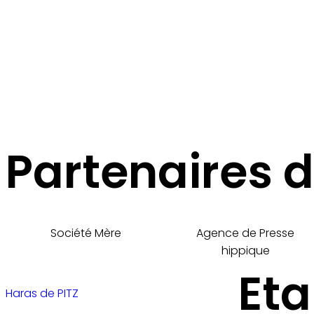
Haras de PITZ
Une structure dédiée au trotteur
Cliquer ici pour nous contacter
Partenaires d
Société Mère
Agence de Presse
hippique
Eta
Haras de PITZ