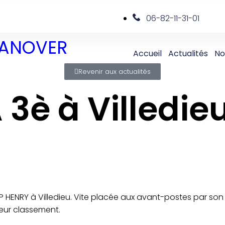
06-82-11-31-01
 DANOVER
Accueil
Actualités
No
Revenir aux actualités
 3è à Villedie
 HENRY à Villedieu. Vite placée aux avant-postes par son p
leur classement.