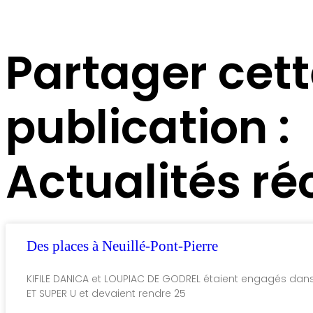
Partager cet
publication :
Actualités ré
Des places à Neuillé-Pont-Pierre
KIFILE DANICA et LOUPIAC DE GODREL étaient engagés da
ET SUPER U et devaient rendre 25