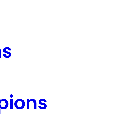
ns
pions