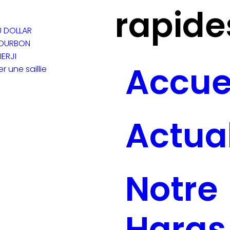
rapide
U DOLLAR
BOURBON
IERJI
Accue
r une saillie
Actual
Notre
Haras