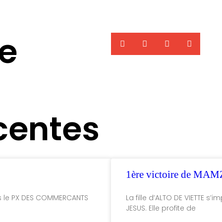
te
centes
1ère victoire de MA
ns le PX DES COMMERCANTS
La fille d’ALTO DE VIETTE s
JESUS. Elle profite de