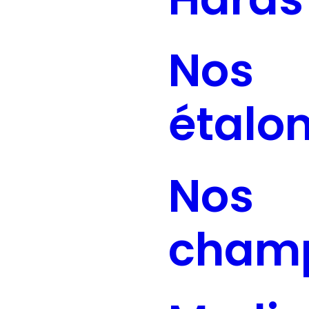
Nos
étalo
Nos
cham