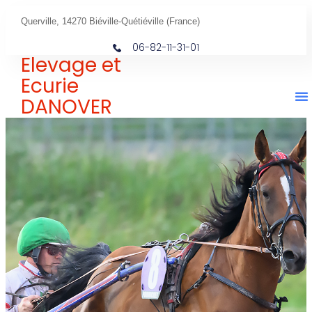
Querville, 14270 Biéville-Quétiéville (France)
06-82-11-31-01
Elevage et
Ecurie
DANOVER