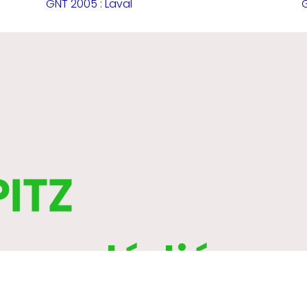
GNT 2005 : Laval
PITZ
ure dédiée au