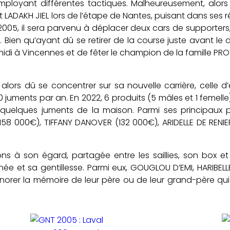
loyant différentes tactiques. Malheureusement, alors qu
 LADAKH JIEL lors de l’étape de Nantes, puisant dans ses 
T 2005, il sera parvenu à déplacer deux cars de supporters,
 Bien qu’ayant dû se retirer de la course juste avant le 
midi à Vincennes et de fêter le champion de la famille P
a alors dû se concentrer sur sa nouvelle carrière, celle 
 juments par an. En 2022, 6 produits (5 mâles et 1 femelle)
uelques juments de la maison. Parmi ses principaux pr
58 000€), TIFFANY DANOVER (132 000€), ARIDELLE DE RENI
ons à son égard, partagée entre les saillies, son box e
née et sa gentillesse. Parmi eux, GOUGLOU D’EMI, HARIB
norer la mémoire de leur père ou de leur grand-père qu