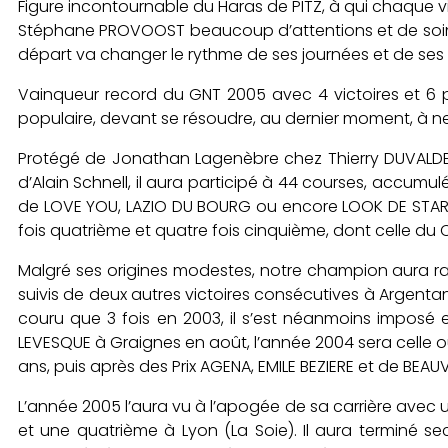
Figure incontournable du Haras de PITZ, à qui chaque visi
Stéphane PROVOOST beaucoup d’attentions et de soins de
départ va changer le rythme de ses journées et de ses
Vainqueur record du GNT 2005 avec 4 victoires et 6 p
populaire, devant se résoudre, au dernier moment, à ne
Protégé de Jonathan Lagenèbre chez Thierry DUVALDESTI
d’Alain Schnell, il aura participé à 44 courses, accumul
de LOVE YOU, LAZIO DU BOURG ou encore LOOK DE STAR). 
fois quatrième et quatre fois cinquième, dont celle du
Malgré ses origines modestes, notre champion aura ravi
suivis de deux autres victoires consécutives à Argenta
couru que 3 fois en 2003, il s’est néanmoins imposé e
LEVESQUE à Graignes en août, l’année 2004 sera celle où 
ans, puis après des Prix AGENA, EMILE BEZIERE et de BEAUV
L’année 2005 l’aura vu à l’apogée de sa carrière avec u
et une quatrième à Lyon (La Soie). Il aura terminé se