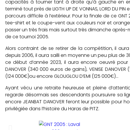
capacités à tourner tant à droite qu’à gauche en emp
terminé tout près de LIGTH UP DE VONNAS, LORD DU PIN et
parcours difficile à l’extérieur. Pour la finale de ce GN
tee-shirt et le coupe-vent aux couleurs noir et orange.
passer un très frais mais surtout très dimanche après-
de ce tournoi 2005.
Alors contraint de se retirer de la compétition, il aur
depuis 2006, il aura sailli en moyenne un peu plus de 30
ce début d’année 2023, il aura encore oeuvré pour q
DANOVER (340 000 euros de gains), VENISE DANOVER (1
(124 000€)ou encore GLOUGLOU D’EMI (125 000€)…
Ayant vécu une retraite heureuse et pleine d’attenti
regarde désormais ses descendants poursuivre sa lig
encore JEANBAT DANOVER feront leur possible pour ho
privilégiée dans l’histoire du Haras de PITZ.