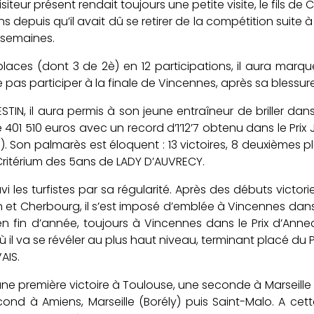
teur présent rendait toujours une petite visite, le fils de
puis qu’il avait dû se retirer de la compétition suite à
 semaines.
laces (dont 3 de 2è) en 12 participations, il aura marq
 pas participer à la finale de Vincennes, après sa blessu
N, il aura permis à son jeune entraîneur de briller dans
é 401 510 euros avec un record d’1’12’7 obtenu dans le Prix
Son palmarès est éloquent : 13 victoires, 8 deuxièmes pl
 Critérium des 5ans de LADY D’AUVRECY.
 les turfistes par sa régularité. Après des débuts victori
n et Cherbourg, il s’est imposé d’emblée à Vincennes dans
n fin d’année, toujours à Vincennes dans le Prix d’Annec
il va se révéler au plus haut niveau, terminant placé du P
AIS.
ne première victoire à Toulouse, une seconde à Marseille (
cond à Amiens, Marseille (Borély) puis Saint-Malo. A cet