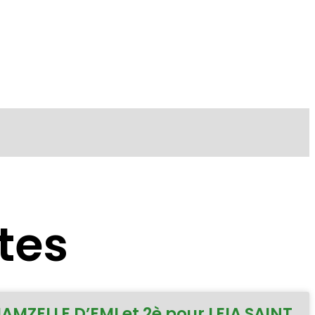
tes
MAMZELLE D’EMI et 2è pour LEIA SAINT