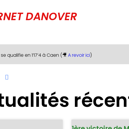
TERNET DANOVER
 qualifie en 1’17’4 à Caen (🎥
A revoir ici
)
tualités récen
1ère victoire de 