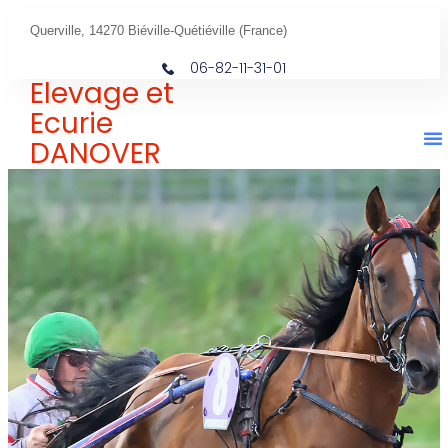
Querville, 14270 Biéville-Quétiéville (France)
06-82-11-31-01
Elevage et
Ecurie
DANOVER