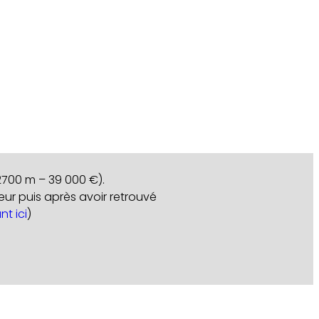
2700 m – 39 000 €).
seur puis après avoir retrouvé
nt ici
)