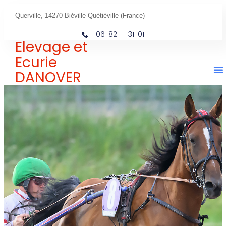
Querville, 14270 Biéville-Quétiéville (France)
06-82-11-31-01
Elevage et
Ecurie
DANOVER