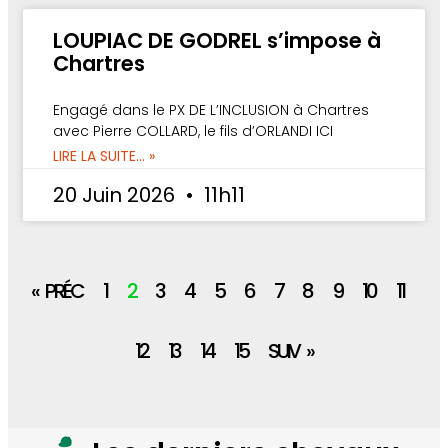
LOUPIAC DE GODREL s’impose à
Chartres
Engagé dans le PX DE L’INCLUSION à Chartres
avec Pierre COLLARD, le fils d’ORLANDI ICI
LIRE LA SUITE... »
20 Juin 2026
11h11
« PRÉC
1
2
3
4
5
6
7
8
9
10
11
12
13
14
15
SUIV »