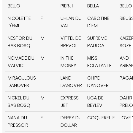
BELLO
PIERJI
BELLA
BELLO
NICOLETTE
F
UHLAN DU
CABOTINE
RIEUS
D'EMI
VAL
D'EMI
NESTOR DU
M
VITTEL DE
SUPREME
KAIZE
BAS BOSQ
BREVOL
PAULCA
SOZE
NOMADE DU
M
IN THE
MISS
AND
VALVIC
MONEY
ECLATANTE
ARIFA
MIRACULOUS
H
LAND
CHIPE
PAGA
DANOVER
DANOVER
DANOVER
NICKEL DU
M
EXPRESS
UCA DE
DAHIR
BAS BOSQ
JET
BEYLEV
PREL
NANA DU
F
DERBY DU
COQUERELLE
LOVE
PRESSOIR
DOLLAR