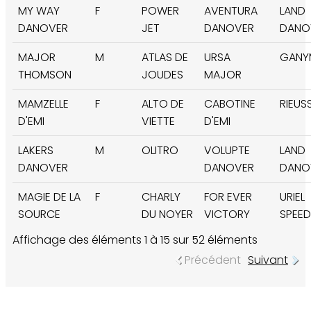
MY WAY
F
POWER
AVENTURA
LAND
DANOVER
JET
DANOVER
DANO
MAJOR
M
ATLAS DE
URSA
GANY
THOMSON
JOUDES
MAJOR
MAMZELLE
F
ALTO DE
CABOTINE
RIEUS
D'EMI
VIETTE
D'EMI
LAKERS
M
OLITRO
VOLUPTE
LAND
DANOVER
DANOVER
DANO
MAGIE DE LA
F
CHARLY
FOR EVER
URIEL
SOURCE
DU NOYER
VICTORY
SPEED
Affichage des éléments 1 à 15 sur 52 éléments
Précédent
Suivant