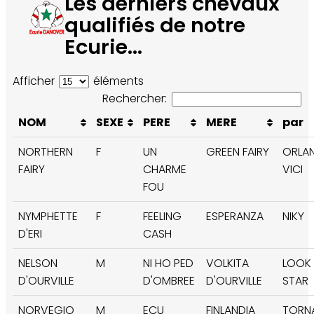
Les derniers chevaux
qualifiés de notre
Ecurie...
Afficher
éléments
Rechercher:
NOM
SEXE
PERE
MERE
par
NORTHERN
F
UN
GREEN FAIRY
ORLAN
FAIRY
CHARME
VICI
FOU
NYMPHETTE
F
FEELING
ESPERANZA
NIKY
D'ERI
CASH
NELSON
M
NI HO PED
VOLKITA
LOOK
D'OURVILLE
D'OMBREE
D'OURVILLE
STAR
NORVEGIO
M
ECU
FINLANDIA
TORN