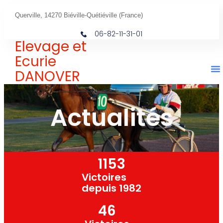
Querville, 14270 Biéville-Quétiéville (France)
06-82-11-31-01
Elevage et
Ecurie
DANOVER
Actualités
1153
Victoires
depuis 1982
46