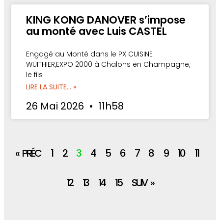
KING KONG DANOVER s’impose
au monté avec Luis CASTEL
Engagé au Monté dans le PX CUISINE
WUITHIER,EXPO 2000 à Chalons en Champagne,
le fils
LIRE LA SUITE... »
26 Mai 2026
11h58
« PRÉC
1
2
3
4
5
6
7
8
9
10
11
12
13
14
15
SUIV »