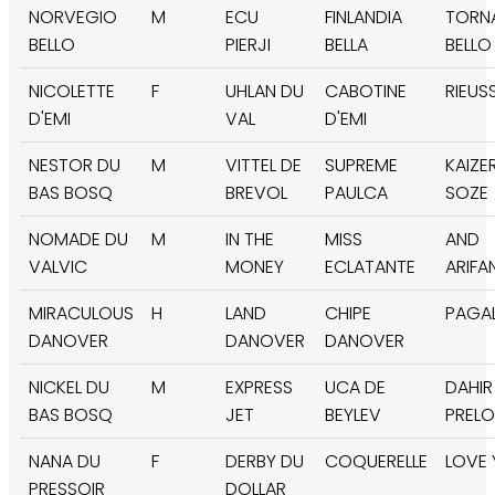
NORVEGIO
M
ECU
FINLANDIA
TORN
BELLO
PIERJI
BELLA
BELLO
NICOLETTE
F
UHLAN DU
CABOTINE
RIEUS
D'EMI
VAL
D'EMI
NESTOR DU
M
VITTEL DE
SUPREME
KAIZE
BAS BOSQ
BREVOL
PAULCA
SOZE
NOMADE DU
M
IN THE
MISS
AND
VALVIC
MONEY
ECLATANTE
ARIFA
MIRACULOUS
H
LAND
CHIPE
PAGA
DANOVER
DANOVER
DANOVER
NICKEL DU
M
EXPRESS
UCA DE
DAHIR
BAS BOSQ
JET
BEYLEV
PREL
NANA DU
F
DERBY DU
COQUERELLE
LOVE
PRESSOIR
DOLLAR