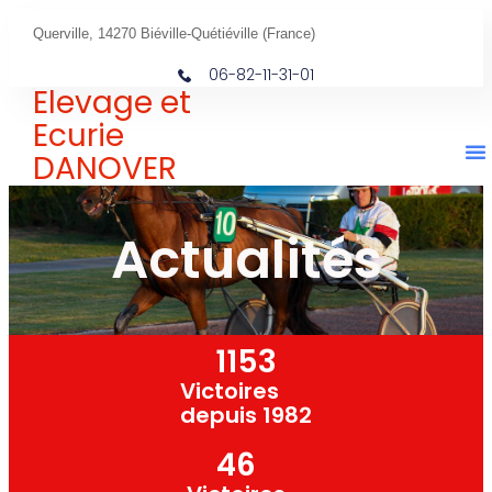
Querville, 14270 Biéville-Quétiéville (France)
06-82-11-31-01
Elevage et
Ecurie
DANOVER
Actualités
1153
Victoires
depuis 1982
46