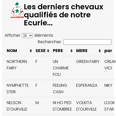
Les derniers chevaux
qualifiés de notre
Ecurie...
Afficher
éléments
Rechercher:
NOM
SEXE
PERE
MERE
par
NORTHERN
F
UN
GREEN FAIRY
ORLAN
FAIRY
CHARME
VICI
FOU
NYMPHETTE
F
FEELING
ESPERANZA
NIKY
D'ERI
CASH
NELSON
M
NI HO PED
VOLKITA
LOOK
D'OURVILLE
D'OMBREE
D'OURVILLE
STAR