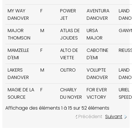
MY WAY
F
POWER
AVENTURA
LAND
DANOVER
JET
DANOVER
DANO
MAJOR
M
ATLAS DE
URSA
GANY
THOMSON
JOUDES
MAJOR
MAMZELLE
F
ALTO DE
CABOTINE
RIEUS
D'EMI
VIETTE
D'EMI
LAKERS
M
OLITRO
VOLUPTE
LAND
DANOVER
DANOVER
DANO
MAGIE DE LA
F
CHARLY
FOR EVER
URIEL
SOURCE
DU NOYER
VICTORY
SPEED
Affichage des éléments 1 à 15 sur 52 éléments
Précédent
Suivant