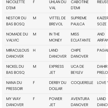
NICOLETTE
F
UHLAN DU
CABOTINE
RIEUS
D'EMI
VAL
D'EMI
NESTOR DU
M
VITTEL DE
SUPREME
KAIZE
BAS BOSQ
BREVOL
PAULCA
SOZE
NOMADE DU
M
IN THE
MISS
AND
VALVIC
MONEY
ECLATANTE
ARIFA
MIRACULOUS
H
LAND
CHIPE
PAGA
DANOVER
DANOVER
DANOVER
NICKEL DU
M
EXPRESS
UCA DE
DAHIR
BAS BOSQ
JET
BEYLEV
PREL
NANA DU
F
DERBY DU
COQUERELLE
LOVE
PRESSOIR
DOLLAR
MY WAY
F
POWER
AVENTURA
LAND
DANOVER
JET
DANOVER
DANO