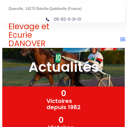
Querville, 14270 Biéville-Quétiéville (France)
06-82-11-31-01
Elevage et
Ecurie
DANOVER
Actualités
0
Victoires
depuis 1982
0