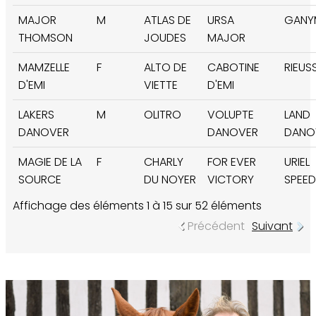
MAJOR
M
ATLAS DE
URSA
GANY
THOMSON
JOUDES
MAJOR
MAMZELLE
F
ALTO DE
CABOTINE
RIEUS
D'EMI
VIETTE
D'EMI
LAKERS
M
OLITRO
VOLUPTE
LAND
DANOVER
DANOVER
DANO
MAGIE DE LA
F
CHARLY
FOR EVER
URIEL
SOURCE
DU NOYER
VICTORY
SPEED
Affichage des éléments 1 à 15 sur 52 éléments
Précédent
Suivant