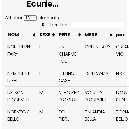
Ecurie...
Afficher
éléments
Rechercher:
NOM
SEXE
PERE
MERE
par
NORTHERN
F
UN
GREEN FAIRY
ORLAN
FAIRY
CHARME
VICI
FOU
NYMPHETTE
F
FEELING
ESPERANZA
NIKY
D'ERI
CASH
NELSON
M
NI HO PED
VOLKITA
LOOK
D'OURVILLE
D'OMBREE
D'OURVILLE
STAR
NORVEGIO
M
ECU
FINLANDIA
TORN
BELLO
PIERJI
BELLA
BELLO